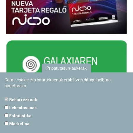
Pribatutasun-aukerak
Geure cookie eta bitartekoenak erabiltzen ditugu helburu
hauetarako:
Beharrezkoak
Lehentasunak
Estadistika
PAMPLONETARIOA
Marketina
Calle Sancho RamÃ­rez, s/n
31008 Pamplona, Navarra