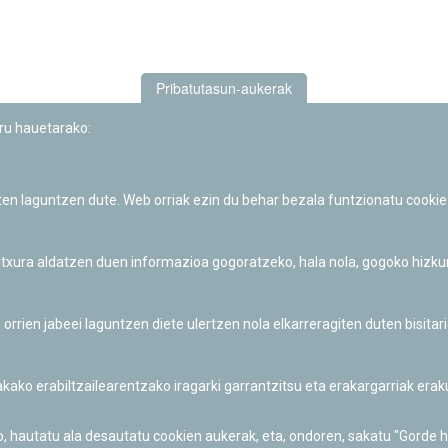
Pribatutasun-aukerak
uru hauetarako:
iten laguntzen dute. Web orriak ezin du behar bezala funtzionatu cookie
Iruñeko Planetarioaren zientzia-dibulgazio eta hezkuntza jarduerek
Fundación "la Caixa"ren sustapena dute.
 itxura aldatzen duen informazioa gogoratzeko, hala nola, gogoko hizk
ien jabeei laguntzen diete ulertzen nola elkarreragiten duten bisita
nakako erabiltzailearentzako iragarki garrantzitsu eta erakargarriak er
o, hautatu ala desautatu cookien aukerak, eta, ondoren, sakatu "Gorde 