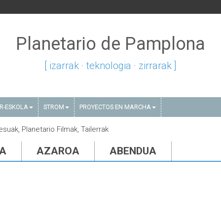
Planetario de Pamplona
[ izarrak · teknologia · zirrarak ]
AR-ESKOLA
STROM
PROYECTOS EN MARCHA
suak, Planetario Filmak, Tailerrak
IA
AZAROA
ABENDUA