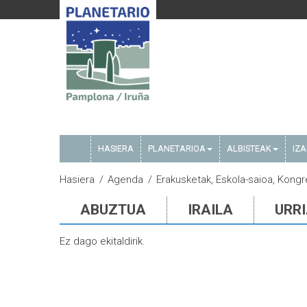
HASIERA
PLANETARIOA
ALBISTEAK
IZ
Hasiera
Agenda
Erakusketak, Eskola-saioa, Kongre
ABUZTUA
IRAILA
URR
Ez dago ekitaldirik.