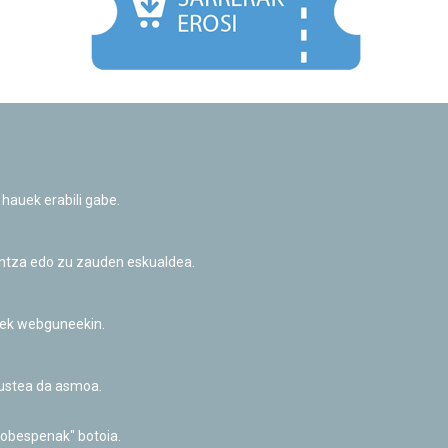
Facebook
Twitter
Youtube
Flickr
Instagr
 hauek erabili gabe.
Pribatutasun-politika eta Lege-oharra
Cookie-en politika
Informazio publikoa eskatzeko baimena
untza edo zu zauden eskualdea.
Irisgarritasuna
riek webguneekin.
akustea da asmoa.
hobespenak" botoia.