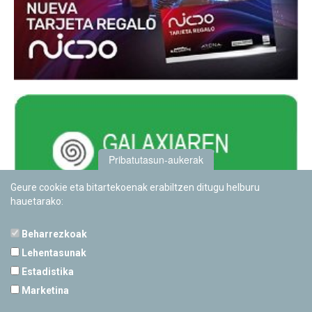
Pribatutasun-aukerak
Geure cookie eta bitartekoenak erabiltzen ditugu helburu
hauetarako:
Beharrezkoak
Lehentasunak
Estadistika
PAMPLONETARIOA
Marketina
Calle Sancho RamÃ­rez, s/n
31008 Pamplona, Navarra