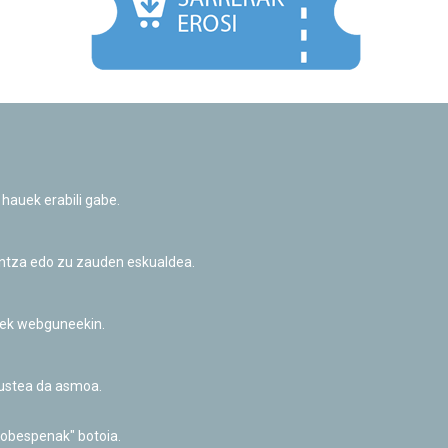
Facebook
Twitter
Youtube
Flickr
Instagr
 hauek erabili gabe.
Pribatutasun-politika eta Lege-oharra
Cookie-en politika
Informazio publikoa eskatzeko baimena
untza edo zu zauden eskualdea.
Irisgarritasuna
riek webguneekin.
akustea da asmoa.
hobespenak" botoia.