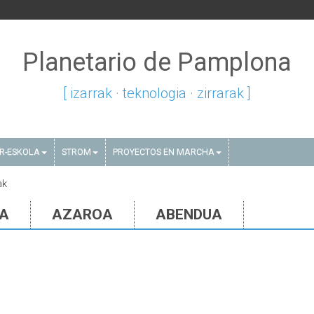
Planetario de Pamplona
[ izarrak · teknologia · zirrarak ]
AR-ESKOLA
STROM
PROYECTOS EN MARCHA
ak
IA
AZAROA
ABENDUA