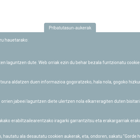
Pribatutasun-aukerak
uru hauetarako:
iten laguntzen dute. Web orriak ezin du behar bezala funtzionatu cookie
Iruñeko Planetarioaren zientzia-dibulgazio eta hezkuntza jarduerek
Fundación "la Caixa"ren sustapena dute.
 itxura aldatzen duen informazioa gogoratzeko, hala nola, gogoko hizk
ien jabeei laguntzen diete ulertzen nola elkarreragiten duten bisita
nakako erabiltzailearentzako iragarki garrantzitsu eta erakargarriak er
o, hautatu ala desautatu cookien aukerak, eta, ondoren, sakatu "Gorde 