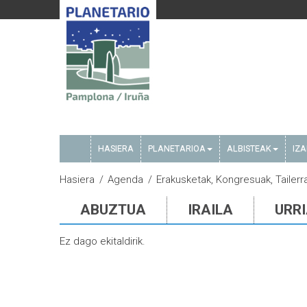
HASIERA
PLANETARIOA
ALBISTEAK
IZ
Hasiera
Agenda
Erakusketak, Kongresuak, Tailerr
ABUZTUA
IRAILA
URR
Ez dago ekitaldirik.