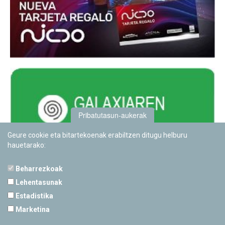
Pribatutasun-aukerak
Geure cookie eta bitartekoenak erabiltzen ditugu helburu
hauetarako:
Beharrezkoak
Lehentasunak
Estadistika
PAMPLONETARIOA
Marketina
Calle Sancho RamÃ­rez, s/n
31008 Pamplona, Navarra