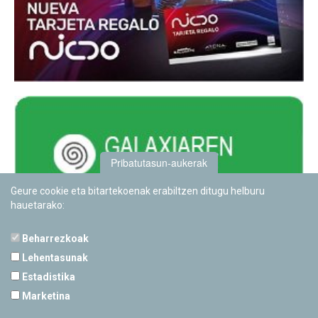
Pribatutasun-aukerak
Geure cookie eta bitartekoenak erabiltzen ditugu helburu
hauetarako:
Beharrezkoak
Lehentasunak
Estadistika
PAMPLONETARIOA
Marketina
Calle Sancho RamÃ­rez, s/n
31008 Pamplona, Navarra