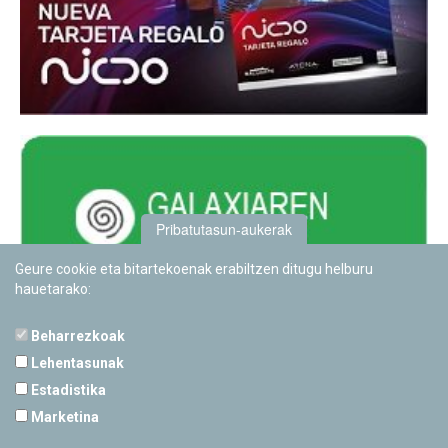
Pribatutasun-aukerak
Geure cookie eta bitartekoenak erabiltzen ditugu helburu
hauetarako:
Beharrezkoak
Lehentasunak
Estadistika
PAMPLONETARIOA
Marketina
Calle Sancho RamÃ­rez, s/n
31008 Pamplona, Navarra