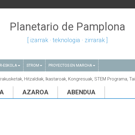
Planetario de Pamplona
[ izarrak · teknologia · zirrarak ]
AR-ESKOLA
STROM
PROYECTOS EN MARCHA
Erakusketak, Hitzaldiak, Ikastaroak, Kongresuak, STEM Programa, Tai
IA
AZAROA
ABENDUA