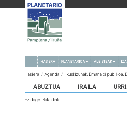
HASIERA
PLANETARIOA
ALBISTEAK
IZ
Hasiera
Agenda
Ikuskizunak, Emanaldi publikoa, 
ABUZTUA
IRAILA
URR
Ez dago ekitaldirik.