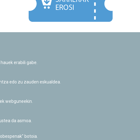
Facebook
Twitter
Youtube
Flickr
Instagr
 hauek erabili gabe.
Pribatutasun-politika eta Lege-oharra
Cookie-en politika
Informazio publikoa eskatzeko baimena
untza edo zu zauden eskualdea.
Irisgarritasuna
riek webguneekin.
akustea da asmoa.
hobespenak" botoia.