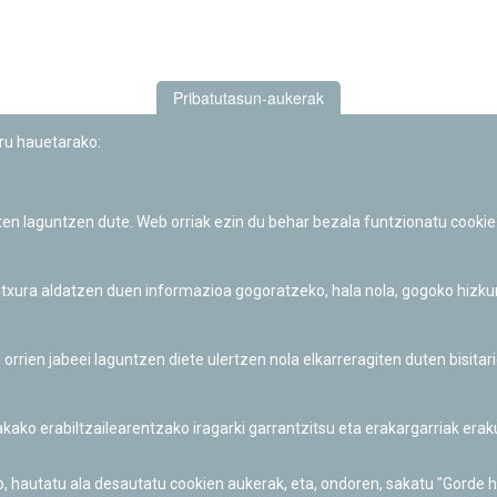
Pribatutasun-aukerak
uru hauetarako:
iten laguntzen dute. Web orriak ezin du behar bezala funtzionatu cookie
Iruñeko Planetarioaren zientzia-dibulgazio eta hezkuntza jarduerek
Fundación "la Caixa"ren sustapena dute.
 itxura aldatzen duen informazioa gogoratzeko, hala nola, gogoko hizk
ien jabeei laguntzen diete ulertzen nola elkarreragiten duten bisita
nakako erabiltzailearentzako iragarki garrantzitsu eta erakargarriak er
o, hautatu ala desautatu cookien aukerak, eta, ondoren, sakatu "Gorde 