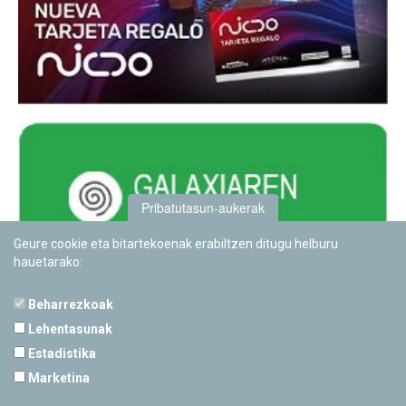
Pribatutasun-aukerak
Geure cookie eta bitartekoenak erabiltzen ditugu helburu
hauetarako:
Beharrezkoak
Lehentasunak
Estadistika
PAMPLONETARIOA
Marketina
Calle Sancho RamÃ­rez, s/n
31008 Pamplona, Navarra