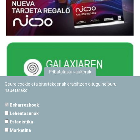
Pribatutasun-aukerak
Geure cookie eta bitartekoenak erabiltzen ditugu helburu
hauetarako:
Beharrezkoak
Lehentasunak
Estadistika
PAMPLONETARIOA
Marketina
Calle Sancho RamÃ­rez, s/n
31008 Pamplona, Navarra