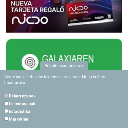
Pribatutasun-aukerak
Geure cookie eta bitartekoenak erabiltzen ditugu helburu
hauetarako:
Beharrezkoak
Lehentasunak
Estadistika
PAMPLONETARIOA
Marketina
Calle Sancho RamÃ­rez, s/n
31008 Pamplona, Navarra