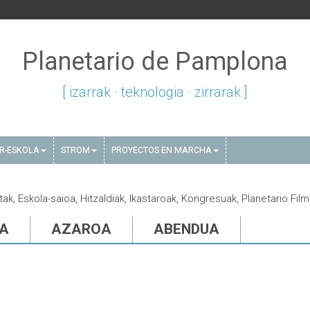
Planetario de Pamplona
[ izarrak · teknologia · zirrarak ]
AR-ESKOLA
STROM
PROYECTOS EN MARCHA
tak, Eskola-saioa, Hitzaldiak, Ikastaroak, Kongresuak, Planetario Fil
IA
AZAROA
ABENDUA