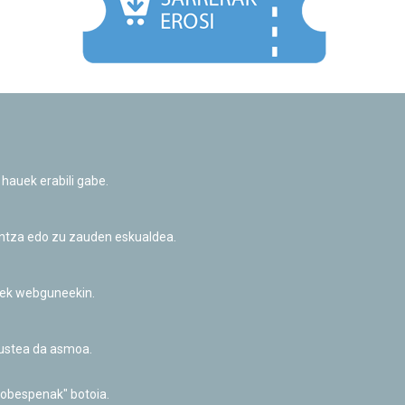
Facebook
Twitter
Youtube
Flickr
Instagr
 hauek erabili gabe.
Pribatutasun-politika eta Lege-oharra
Cookie-en politika
Informazio publikoa eskatzeko baimena
untza edo zu zauden eskualdea.
Irisgarritasuna
riek webguneekin.
akustea da asmoa.
hobespenak" botoia.