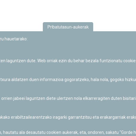
Pribatutasun-aukerak
uru hauetarako:
iten laguntzen dute. Web orriak ezin du behar bezala funtzionatu cookie
Iruñeko Planetarioaren zientzia-dibulgazio eta hezkuntza jarduerek
Fundación "la Caixa"ren sustapena dute.
 itxura aldatzen duen informazioa gogoratzeko, hala nola, gogoko hizk
ien jabeei laguntzen diete ulertzen nola elkarreragiten duten bisita
nakako erabiltzailearentzako iragarki garrantzitsu eta erakargarriak er
o, hautatu ala desautatu cookien aukerak, eta, ondoren, sakatu "Gorde 