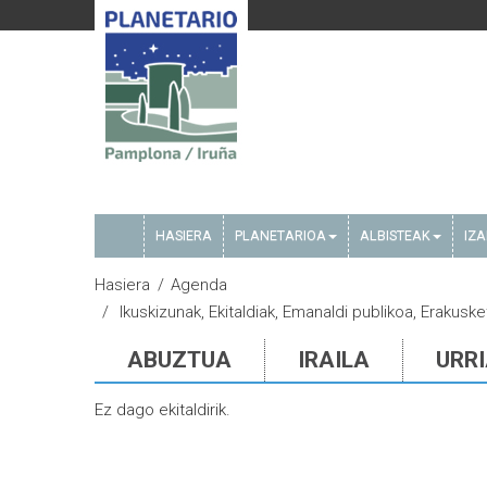
HASIERA
PLANETARIOA
ALBISTEAK
IZ
Hasiera
Agenda
Ikuskizunak, Ekitaldiak, Emanaldi publikoa, Erakuske
ABUZTUA
IRAILA
URR
Ez dago ekitaldirik.