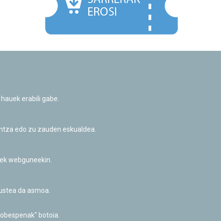
Facebook
Twitter
Youtube
Flickr
Instagr
 hauek erabili gabe.
Pribatutasun-politika eta Lege-oharra
Cookie-en politika
Informazio publikoa eskatzeko baimena
untza edo zu zauden eskualdea.
Irisgarritasuna
riek webguneekin.
akustea da asmoa.
hobespenak" botoia.