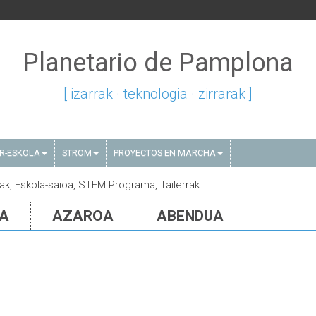
Planetario de Pamplona
[ izarrak · teknologia · zirrarak ]
AR-ESKOLA
STROM
PROYECTOS EN MARCHA
tak, Eskola-saioa, STEM Programa, Tailerrak
IA
AZAROA
ABENDUA