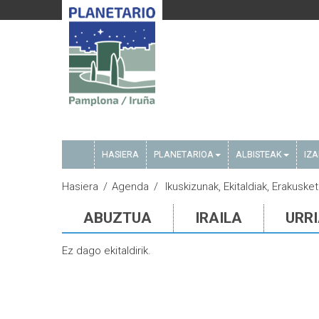
HASIERA
PLANETARIOA
ALBISTEAK
IZ
Hasiera
Agenda
Ikuskizunak, Ekitaldiak, Erakuske
ABUZTUA
IRAILA
URR
Ez dago ekitaldirik.