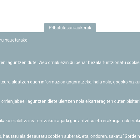
Pribatutasun-aukerak
uru hauetarako:
iten laguntzen dute. Web orriak ezin du behar bezala funtzionatu cookie
Iruñeko Planetarioaren zientzia-dibulgazio eta hezkuntza jarduerek
Fundación "la Caixa"ren sustapena dute.
 itxura aldatzen duen informazioa gogoratzeko, hala nola, gogoko hizk
ien jabeei laguntzen diete ulertzen nola elkarreragiten duten bisita
nakako erabiltzailearentzako iragarki garrantzitsu eta erakargarriak er
o, hautatu ala desautatu cookien aukerak, eta, ondoren, sakatu "Gorde 