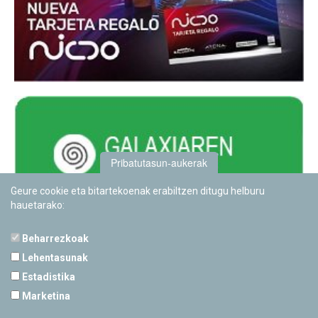
Pribatutasun-aukerak
Geure cookie eta bitartekoenak erabiltzen ditugu helburu
hauetarako:
Beharrezkoak
Lehentasunak
Estadistika
PAMPLONETARIOA
Marketina
Calle Sancho RamÃ­rez, s/n
31008 Pamplona, Navarra