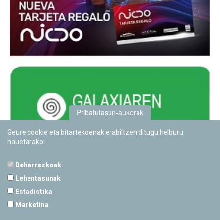
Pribatutasun-aukerak
Geure cookie eta bitartekoenak erabiltzen ditugu helburu
hauetarako:
Beharrezkoak
Lehentasunak
Estadistika
PAMPLONETARIOA
Marketina
Calle Sancho RamÃ­rez, s/n
31008 Pamplona, Navarra