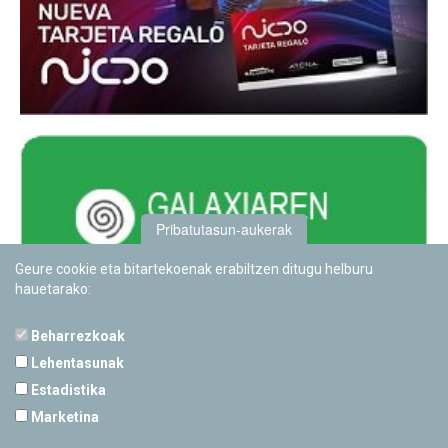
Pribatutasun-aukerak
Geure cookie eta bitartekoenak erabiltzen ditugu helburu
hauetarako:
Beharrezkoak
Lehentasunak
Estadistika
PAMPLONETARIOA
Marketina
Calle Sancho RamÃ­rez, s/n
31008 Pamplona, Navarra