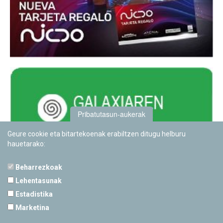
Pribatutasun-aukerak
Geure cookie eta bitartekoenak erabiltzen ditugu helburu
hauetarako:
Beharrezkoak
Lehentasunak
Estadistika
PAMPLONETARIOA
Marketina
Calle Sancho RamÃ­rez, s/n
31008 Pamplona, Navarra