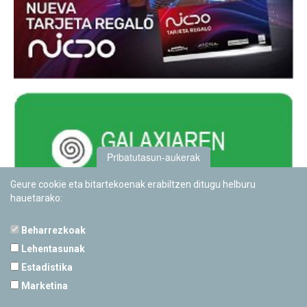
Pribatutasun-aukerak
Geure cookie eta bitartekoenak erabiltzen ditugu helburu
hauetarako:
Beharrezkoak
Lehentasunak
Estadistika
PAMPLONETARIOA
Marketina
Calle Sancho RamÃ­rez, s/n
31008 Pamplona, Navarra