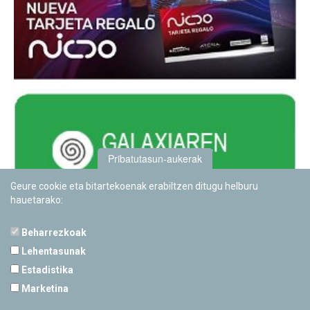
Pribatutasun-aukerak
Geure cookie eta bitartekoenak erabiltzen ditugu helburu
hauetarako:
Beharrezkoak
Lehentasunak
Estadistika
PAMPLONETARIOA
Marketina
Calle Sancho RamÃ­rez, s/n
31008 Pamplona, Navarra