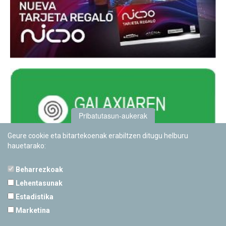
Pribatutasun-aukerak
Geure cookie eta bitartekoenak erabiltzen ditugu helburu
hauetarako:
Beharrezkoak
Lehentasunak
Estadistika
PAMPLONETARIOA
Marketina
Calle Sancho RamÃ­rez, s/n
31008 Pamplona, Navarra