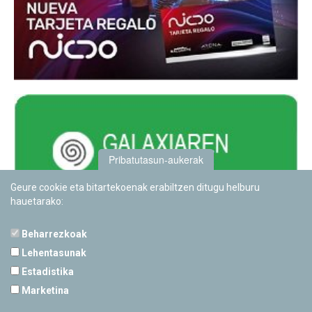
Pribatutasun-aukerak
Geure cookie eta bitartekoenak erabiltzen ditugu helburu
hauetarako:
Beharrezkoak
Lehentasunak
Estadistika
PAMPLONETARIOA
Marketina
Calle Sancho RamÃ­rez, s/n
31008 Pamplona, Navarra