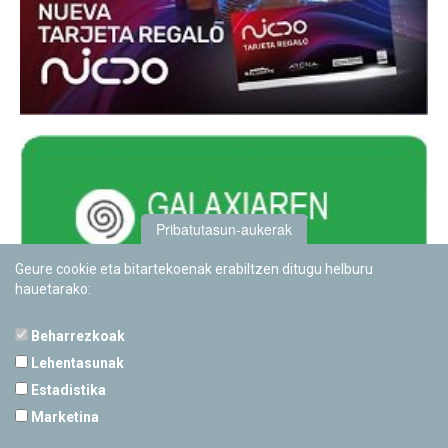
Pribatutasun-aukerak
Geure cookie eta bitartekoenak erabiltzen ditugu helburu
hauetarako:
Beharrezkoak
Lehentasunak
Estadistika
PAMPLONETARIOA
Marketina
Calle Sancho RamÃ­rez, s/n
31008 Pamplona, Navarra