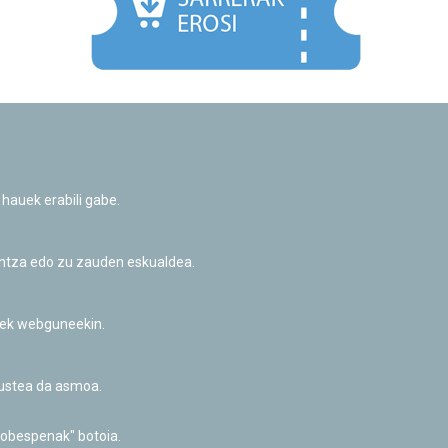
Facebook
Twitter
Youtube
Flickr
Instagr
 hauek erabili gabe.
Pribatutasun-politika eta Lege-oharra
Cookie-en politika
Informazio publikoa eskatzeko baimena
untza edo zu zauden eskualdea.
Irisgarritasuna
riek webguneekin.
akustea da asmoa.
hobespenak" botoia.