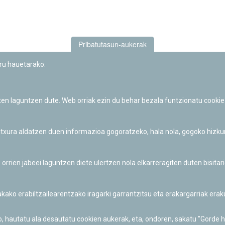
Pribatutasun-aukerak
uru hauetarako:
iten laguntzen dute. Web orriak ezin du behar bezala funtzionatu cookie
Iruñeko Planetarioaren zientzia-dibulgazio eta hezkuntza jarduerek
Fundación "la Caixa"ren sustapena dute.
 itxura aldatzen duen informazioa gogoratzeko, hala nola, gogoko hizk
ien jabeei laguntzen diete ulertzen nola elkarreragiten duten bisita
nakako erabiltzailearentzako iragarki garrantzitsu eta erakargarriak er
o, hautatu ala desautatu cookien aukerak, eta, ondoren, sakatu "Gorde 