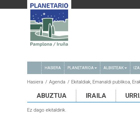
HASIERA
PLANETARIOA
ALBISTEAK
IZ
Hasiera
Agenda
Ekitaldiak, Emanaldi publikoa, Era
ABUZTUA
IRAILA
URR
Ez dago ekitaldirik.