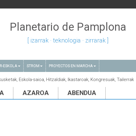
Planetario de Pamplona
[ izarrak · teknologia · zirrarak ]
AR-ESKOLA
STROM
PROYECTOS EN MARCHA
kusketak, Eskola-saioa, Hitzaldiak, Ikastaroak, Kongresuak, Tailerrak
IA
AZAROA
ABENDUA