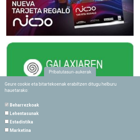
Pribatutasun-aukerak
Geure cookie eta bitartekoenak erabiltzen ditugu helburu
hauetarako:
Beharrezkoak
Lehentasunak
Estadistika
PAMPLONETARIOA
Marketina
Calle Sancho RamÃ­rez, s/n
31008 Pamplona, Navarra