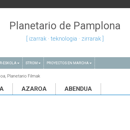
Planetario de Pamplona
[ izarrak · teknologia · zirrarak ]
AR-ESKOLA
STROM
PROYECTOS EN MARCHA
ioa, Planetario Filmak
IA
AZAROA
ABENDUA