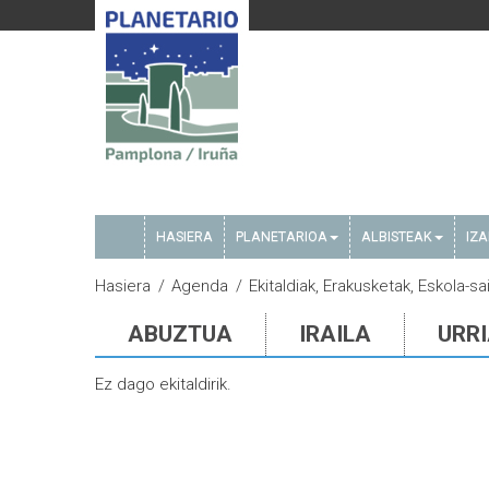
HASIERA
PLANETARIOA
ALBISTEAK
IZ
Hasiera
Agenda
Ekitaldiak, Erakusketak, Eskola-sa
ABUZTUA
IRAILA
URR
Ez dago ekitaldirik.