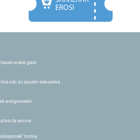
Facebook
Twitter
Youtube
Flickr
Instagr
 hauek erabili gabe.
Pribatutasun-politika eta Lege-oharra
Cookie-en politika
Informazio publikoa eskatzeko baimena
untza edo zu zauden eskualdea.
Irisgarritasuna
riek webguneekin.
akustea da asmoa.
hobespenak" botoia.