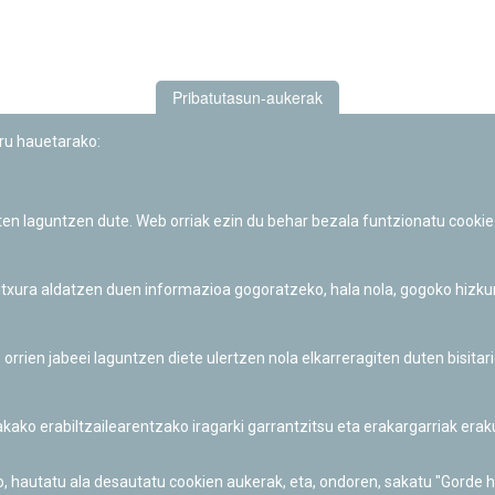
Pribatutasun-aukerak
uru hauetarako:
iten laguntzen dute. Web orriak ezin du behar bezala funtzionatu cookie
Iruñeko Planetarioaren zientzia-dibulgazio eta hezkuntza jarduerek
Fundación "la Caixa"ren sustapena dute.
 itxura aldatzen duen informazioa gogoratzeko, hala nola, gogoko hizk
ien jabeei laguntzen diete ulertzen nola elkarreragiten duten bisita
nakako erabiltzailearentzako iragarki garrantzitsu eta erakargarriak er
o, hautatu ala desautatu cookien aukerak, eta, ondoren, sakatu "Gorde 