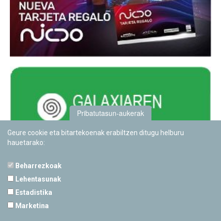
Pribatutasun-aukerak
Geure cookie eta bitartekoenak erabiltzen ditugu helburu
hauetarako:
Beharrezkoak
Lehentasunak
Estadistika
PAMPLONETARIOA
Marketina
Calle Sancho RamÃ­rez, s/n
31008 Pamplona, Navarra