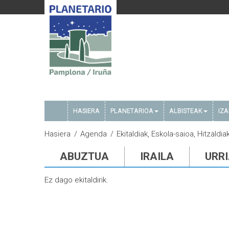
HASIERA
PLANETARIOA
ALBISTEAK
IZ
Hasiera
Agenda
Ekitaldiak, Eskola-saioa, Hitzaldia
ABUZTUA
IRAILA
URR
Ez dago ekitaldirik.