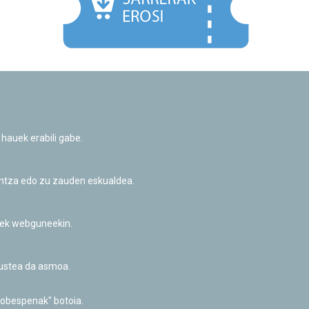
Facebook
Twitter
Youtube
Flickr
Instagr
 hauek erabili gabe.
Pribatutasun-politika eta Lege-oharra
Cookie-en politika
Informazio publikoa eskatzeko baimena
untza edo zu zauden eskualdea.
Irisgarritasuna
riek webguneekin.
akustea da asmoa.
hobespenak" botoia.