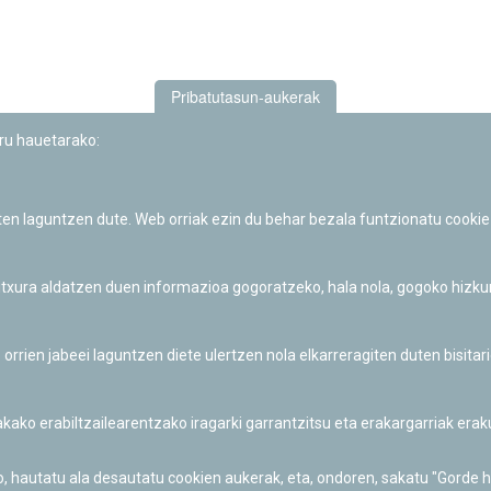
Pribatutasun-aukerak
uru hauetarako:
iten laguntzen dute. Web orriak ezin du behar bezala funtzionatu cookie
Iruñeko Planetarioaren zientzia-dibulgazio eta hezkuntza jarduerek
Fundación "la Caixa"ren sustapena dute.
 itxura aldatzen duen informazioa gogoratzeko, hala nola, gogoko hizk
ien jabeei laguntzen diete ulertzen nola elkarreragiten duten bisita
nakako erabiltzailearentzako iragarki garrantzitsu eta erakargarriak er
o, hautatu ala desautatu cookien aukerak, eta, ondoren, sakatu "Gorde 