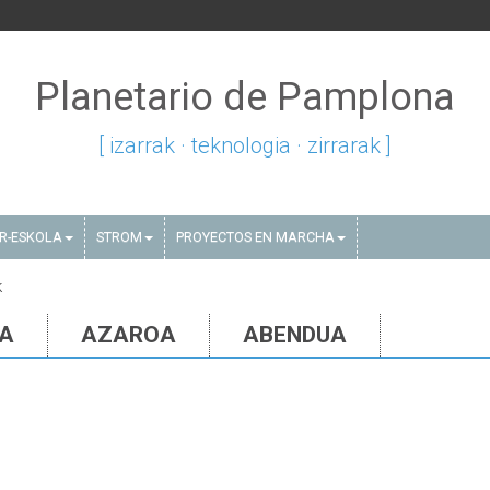
Planetario de Pamplona
[ izarrak · teknologia · zirrarak ]
AR-ESKOLA
STROM
PROYECTOS EN MARCHA
k
IA
AZAROA
ABENDUA