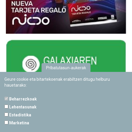
Pribatutasun-aukerak
Geure cookie eta bitartekoenak erabiltzen ditugu helburu
hauetarako:
Beharrezkoak
Lehentasunak
Estadistika
PAMPLONETARIOA
Marketina
Calle Sancho RamÃ­rez, s/n
31008 Pamplona, Navarra