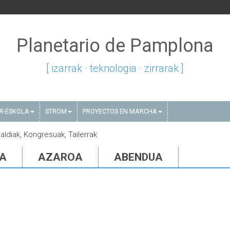
Planetario de Pamplona
[ izarrak · teknologia · zirrarak ]
AR-ESKOLA
STROM
PROYECTOS EN MARCHA
zaldiak, Kongresuak, Tailerrak
IA
AZAROA
ABENDUA