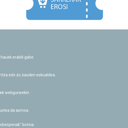
Facebook
Twitter
Youtube
Flickr
Instagr
 hauek erabili gabe.
Pribatutasun-politika eta Lege-oharra
Cookie-en politika
Informazio publikoa eskatzeko baimena
untza edo zu zauden eskualdea.
Irisgarritasuna
riek webguneekin.
akustea da asmoa.
hobespenak" botoia.