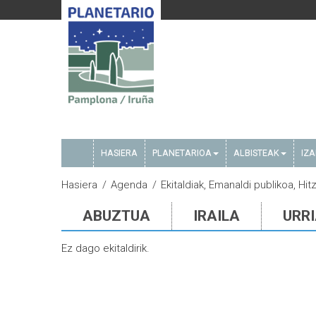
HASIERA
PLANETARIOA
ALBISTEAK
IZ
Hasiera
Agenda
Ekitaldiak, Emanaldi publikoa, Hit
ABUZTUA
IRAILA
URR
Ez dago ekitaldirik.