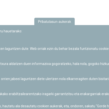
Pribatutasun-aukerak
uru hauetarako:
iten laguntzen dute. Web orriak ezin du behar bezala funtzionatu cookie
Iruñeko Planetarioaren zientzia-dibulgazio eta hezkuntza jarduerek
Fundación "la Caixa"ren sustapena dute.
 itxura aldatzen duen informazioa gogoratzeko, hala nola, gogoko hizk
ien jabeei laguntzen diete ulertzen nola elkarreragiten duten bisita
nakako erabiltzailearentzako iragarki garrantzitsu eta erakargarriak er
o, hautatu ala desautatu cookien aukerak, eta, ondoren, sakatu "Gorde 