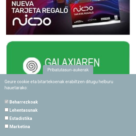
Pribatutasun-aukerak
Geure cookie eta bitartekoenak erabiltzen ditugu helburu
hauetarako:
Beharrezkoak
Lehentasunak
Estadistika
PAMPLONETARIOA
Marketina
Calle Sancho RamÃ­rez, s/n
31008 Pamplona, Navarra