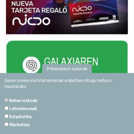
Pribatutasun-aukerak
Geure cookie eta bitartekoenak erabiltzen ditugu helburu
hauetarako:
Beharrezkoak
Lehentasunak
Estadistika
PAMPLONETARIOA
Marketina
Calle Sancho RamÃ­rez, s/n
31008 Pamplona, Navarra