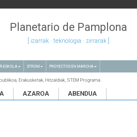
Planetario de Pamplona
[ izarrak · teknologia · zirrarak ]
AR-ESKOLA
STROM
PROYECTOS EN MARCHA
i publikoa, Erakusketak, Hitzaldiak, STEM Programa
IA
AZAROA
ABENDUA