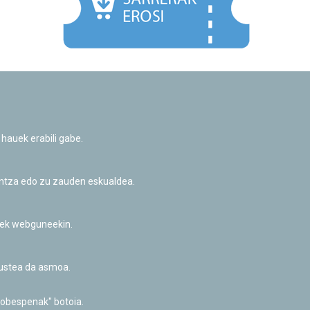
Facebook
Twitter
Youtube
Flickr
Instagr
 hauek erabili gabe.
Pribatutasun-politika eta Lege-oharra
Cookie-en politika
Informazio publikoa eskatzeko baimena
untza edo zu zauden eskualdea.
Irisgarritasuna
riek webguneekin.
akustea da asmoa.
hobespenak" botoia.