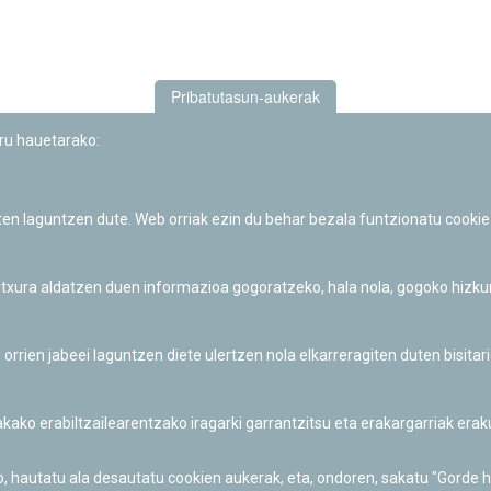
Pribatutasun-aukerak
uru hauetarako:
iten laguntzen dute. Web orriak ezin du behar bezala funtzionatu cookie
Iruñeko Planetarioaren zientzia-dibulgazio eta hezkuntza jarduerek
Fundación "la Caixa"ren sustapena dute.
 itxura aldatzen duen informazioa gogoratzeko, hala nola, gogoko hizk
ien jabeei laguntzen diete ulertzen nola elkarreragiten duten bisita
nakako erabiltzailearentzako iragarki garrantzitsu eta erakargarriak er
o, hautatu ala desautatu cookien aukerak, eta, ondoren, sakatu "Gorde 