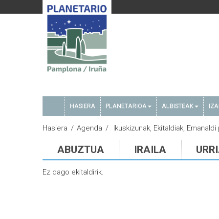
HASIERA
PLANETARIOA
ALBISTEAK
IZ
Hasiera
Agenda
Ikuskizunak, Ekitaldiak, Emanald
ABUZTUA
IRAILA
URR
Ez dago ekitaldirik.