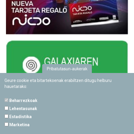
Pribatutasun-aukerak
Geure cookie eta bitartekoenak erabiltzen ditugu helburu
hauetarako:
Beharrezkoak
Lehentasunak
Estadistika
PAMPLONETARIOA
Marketina
Calle Sancho RamÃ­rez, s/n
31008 Pamplona, Navarra