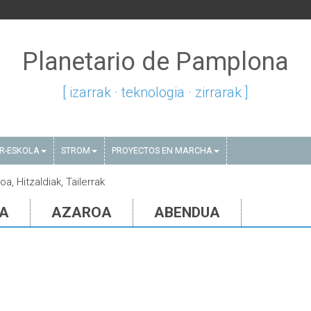
Planetario de Pamplona
[ izarrak · teknologia · zirrarak ]
AR-ESKOLA
STROM
PROYECTOS EN MARCHA
oa, Hitzaldiak, Tailerrak
IA
AZAROA
ABENDUA