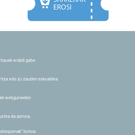
Facebook
Twitter
Youtube
Flickr
Instagr
 hauek erabili gabe.
Pribatutasun-politika eta Lege-oharra
Cookie-en politika
Informazio publikoa eskatzeko baimena
untza edo zu zauden eskualdea.
Irisgarritasuna
riek webguneekin.
akustea da asmoa.
hobespenak" botoia.