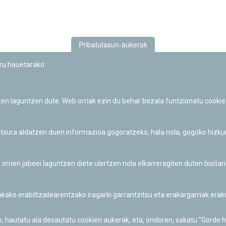
Pribatutasun-aukerak
uru hauetarako:
iten laguntzen dute. Web orriak ezin du behar bezala funtzionatu cookie
Iruñeko Planetarioaren zientzia-dibulgazio eta hezkuntza jarduerek
Fundación "la Caixa"ren sustapena dute.
 itxura aldatzen duen informazioa gogoratzeko, hala nola, gogoko hizk
ien jabeei laguntzen diete ulertzen nola elkarreragiten duten bisita
nakako erabiltzailearentzako iragarki garrantzitsu eta erakargarriak er
o, hautatu ala desautatu cookien aukerak, eta, ondoren, sakatu "Gorde 