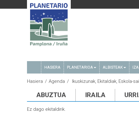
HASIERA
PLANETARIOA
ALBISTEAK
IZ
Hasiera
Agenda
Ikuskizunak, Ekitaldiak, Eskola-sai
ABUZTUA
IRAILA
URR
Ez dago ekitaldirik.