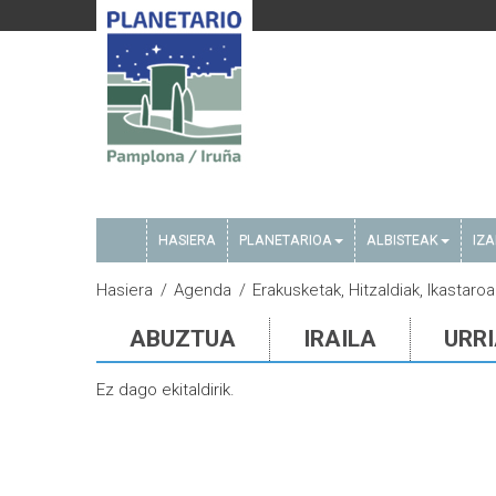
HASIERA
PLANETARIOA
ALBISTEAK
IZ
Hasiera
Agenda
Erakusketak, Hitzaldiak, Ikastar
ABUZTUA
IRAILA
URR
Ez dago ekitaldirik.