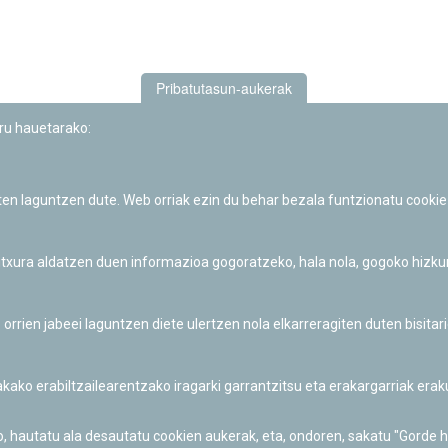
Pribatutasun-aukerak
uru hauetarako:
iten laguntzen dute. Web orriak ezin du behar bezala funtzionatu cookie
Iruñeko Planetarioaren zientzia-dibulgazio eta hezkuntza jarduerek
Fundación "la Caixa"ren sustapena dute.
 itxura aldatzen duen informazioa gogoratzeko, hala nola, gogoko hizk
ien jabeei laguntzen diete ulertzen nola elkarreragiten duten bisita
nakako erabiltzailearentzako iragarki garrantzitsu eta erakargarriak er
o, hautatu ala desautatu cookien aukerak, eta, ondoren, sakatu "Gorde 