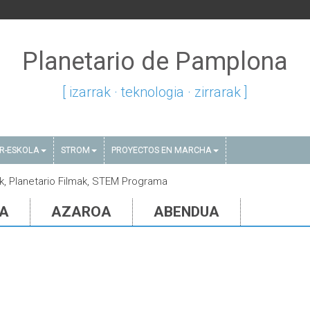
Planetario de Pamplona
[ izarrak · teknologia · zirrarak ]
AR-ESKOLA
STROM
PROYECTOS EN MARCHA
oak, Planetario Filmak, STEM Programa
IA
AZAROA
ABENDUA