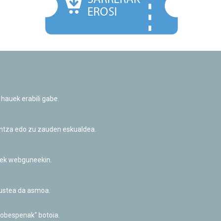
Facebook
Twitter
Youtube
Flickr
Instagr
 hauek erabili gabe.
Pribatutasun-politika eta Lege-oharra
Cookie-en politika
Informazio publikoa eskatzeko baimena
untza edo zu zauden eskualdea.
Irisgarritasuna
riek webguneekin.
akustea da asmoa.
hobespenak" botoia.