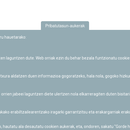
Pribatutasun-aukerak
uru hauetarako:
iten laguntzen dute. Web orriak ezin du behar bezala funtzionatu cookie
Iruñeko Planetarioaren zientzia-dibulgazio eta hezkuntza jarduerek
Fundación "la Caixa"ren sustapena dute.
 itxura aldatzen duen informazioa gogoratzeko, hala nola, gogoko hizk
ien jabeei laguntzen diete ulertzen nola elkarreragiten duten bisita
nakako erabiltzailearentzako iragarki garrantzitsu eta erakargarriak er
o, hautatu ala desautatu cookien aukerak, eta, ondoren, sakatu "Gorde 