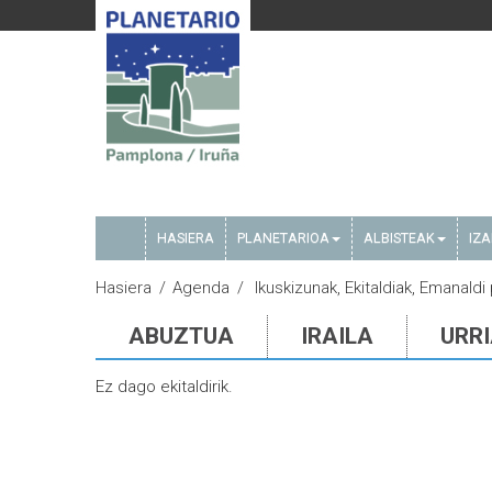
HASIERA
PLANETARIOA
ALBISTEAK
IZ
Hasiera
Agenda
Ikuskizunak, Ekitaldiak, Emanaldi
ABUZTUA
IRAILA
URR
Ez dago ekitaldirik.