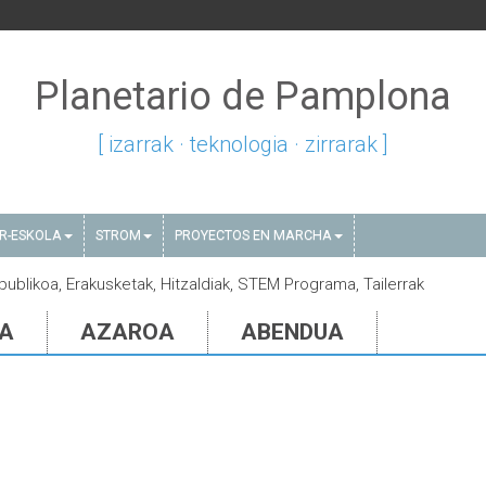
Planetario de Pamplona
[ izarrak · teknologia · zirrarak ]
AR-ESKOLA
STROM
PROYECTOS EN MARCHA
 publikoa, Erakusketak, Hitzaldiak, STEM Programa, Tailerrak
IA
AZAROA
ABENDUA