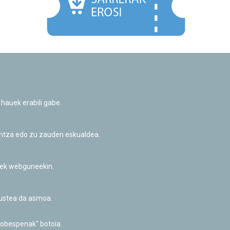
Facebook
Twitter
Youtube
Flickr
Instagr
 hauek erabili gabe.
Pribatutasun-politika eta Lege-oharra
Cookie-en politika
Informazio publikoa eskatzeko baimena
untza edo zu zauden eskualdea.
Irisgarritasuna
riek webguneekin.
akustea da asmoa.
hobespenak" botoia.