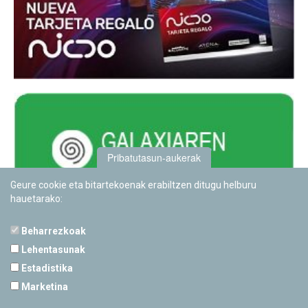
Pribatutasun-aukerak
Geure cookie eta bitartekoenak erabiltzen ditugu helburu
hauetarako:
Beharrezkoak
Lehentasunak
Estadistika
PAMPLONETARIOA
Marketina
Calle Sancho RamÃ­rez, s/n
31008 Pamplona, Navarra