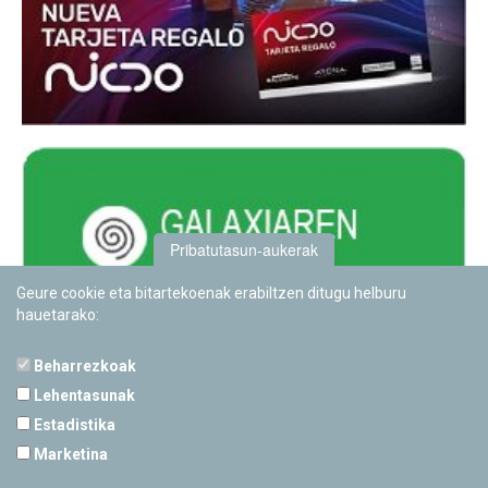
Pribatutasun-aukerak
Geure cookie eta bitartekoenak erabiltzen ditugu helburu
hauetarako:
Beharrezkoak
Lehentasunak
Estadistika
PAMPLONETARIOA
Marketina
Calle Sancho RamÃ­rez, s/n
31008 Pamplona, Navarra