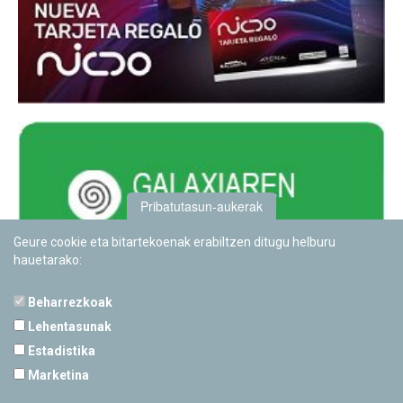
Pribatutasun-aukerak
Geure cookie eta bitartekoenak erabiltzen ditugu helburu
hauetarako:
Beharrezkoak
Lehentasunak
Estadistika
PAMPLONETARIOA
Marketina
Calle Sancho RamÃ­rez, s/n
31008 Pamplona, Navarra