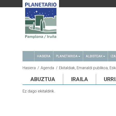
HASIERA
PLANETARIOA
ALBISTEAK
IZ
Hasiera
Agenda
Ekitaldiak, Emanaldi publikoa, Es
ABUZTUA
IRAILA
URR
Ez dago ekitaldirik.