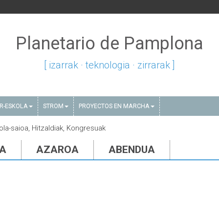
Planetario de Pamplona
[ izarrak · teknologia · zirrarak ]
AR-ESKOLA
STROM
PROYECTOS EN MARCHA
kola-saioa, Hitzaldiak, Kongresuak
IA
AZAROA
ABENDUA