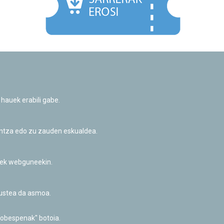
Facebook
Twitter
Youtube
Flickr
Instagr
 hauek erabili gabe.
Pribatutasun-politika eta Lege-oharra
Cookie-en politika
Informazio publikoa eskatzeko baimena
untza edo zu zauden eskualdea.
Irisgarritasuna
riek webguneekin.
akustea da asmoa.
hobespenak" botoia.