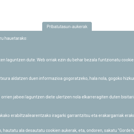
Pribatutasun-aukerak
uru hauetarako:
iten laguntzen dute. Web orriak ezin du behar bezala funtzionatu cookie
Iruñeko Planetarioaren zientzia-dibulgazio eta hezkuntza jarduerek
Fundación "la Caixa"ren sustapena dute.
 itxura aldatzen duen informazioa gogoratzeko, hala nola, gogoko hizk
ien jabeei laguntzen diete ulertzen nola elkarreragiten duten bisita
nakako erabiltzailearentzako iragarki garrantzitsu eta erakargarriak er
o, hautatu ala desautatu cookien aukerak, eta, ondoren, sakatu "Gorde 