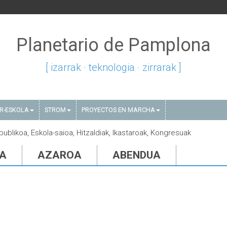
Planetario de Pamplona
[ izarrak · teknologia · zirrarak ]
AR-ESKOLA
STROM
PROYECTOS EN MARCHA
 publikoa, Eskola-saioa, Hitzaldiak, Ikastaroak, Kongresuak
IA
AZAROA
ABENDUA