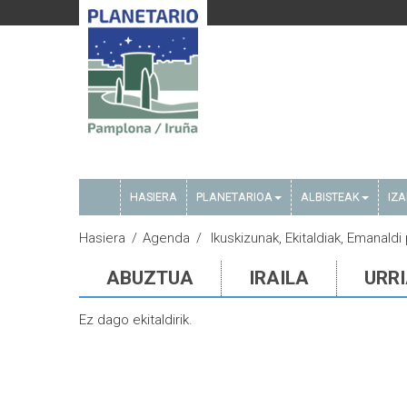
HASIERA
PLANETARIOA
ALBISTEAK
IZ
Hasiera
Agenda
Ikuskizunak, Ekitaldiak, Emanaldi
ABUZTUA
IRAILA
URR
Ez dago ekitaldirik.