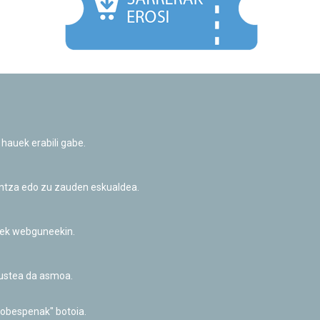
Facebook
Twitter
Youtube
Flickr
Instagr
 hauek erabili gabe.
Pribatutasun-politika eta Lege-oharra
Cookie-en politika
Informazio publikoa eskatzeko baimena
untza edo zu zauden eskualdea.
Irisgarritasuna
riek webguneekin.
akustea da asmoa.
hobespenak" botoia.