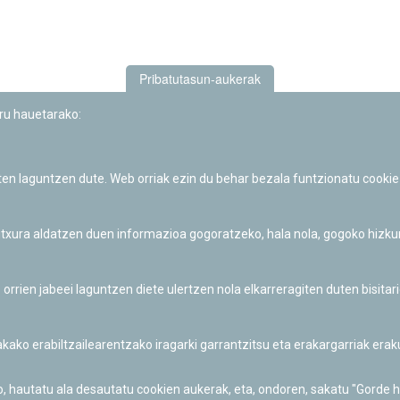
Pribatutasun-aukerak
uru hauetarako:
iten laguntzen dute. Web orriak ezin du behar bezala funtzionatu cookie
Iruñeko Planetarioaren zientzia-dibulgazio eta hezkuntza jarduerek
Fundación "la Caixa"ren sustapena dute.
 itxura aldatzen duen informazioa gogoratzeko, hala nola, gogoko hizk
ien jabeei laguntzen diete ulertzen nola elkarreragiten duten bisita
nakako erabiltzailearentzako iragarki garrantzitsu eta erakargarriak er
o, hautatu ala desautatu cookien aukerak, eta, ondoren, sakatu "Gorde 