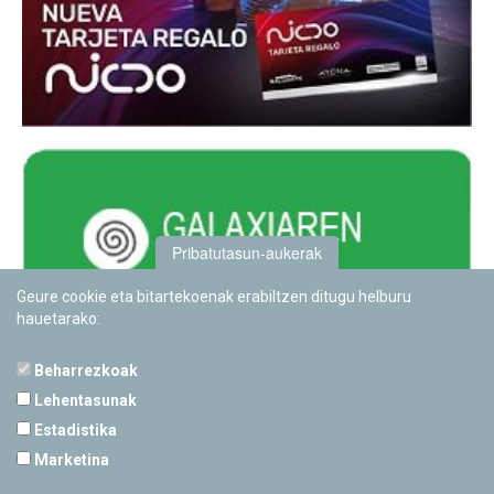
Pribatutasun-aukerak
Geure cookie eta bitartekoenak erabiltzen ditugu helburu
hauetarako:
Beharrezkoak
Lehentasunak
Estadistika
PAMPLONETARIOA
Marketina
Calle Sancho RamÃ­rez, s/n
31008 Pamplona, Navarra