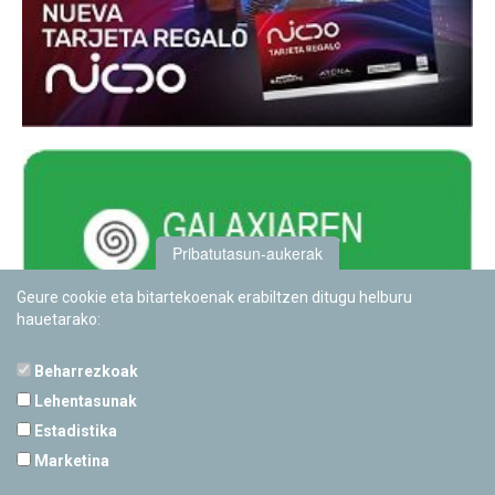
Pribatutasun-aukerak
Geure cookie eta bitartekoenak erabiltzen ditugu helburu
hauetarako:
Beharrezkoak
Lehentasunak
Estadistika
PAMPLONETARIOA
Marketina
Calle Sancho RamÃ­rez, s/n
31008 Pamplona, Navarra