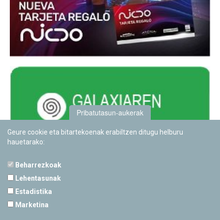
Pribatutasun-aukerak
Geure cookie eta bitartekoenak erabiltzen ditugu helburu
hauetarako:
Beharrezkoak
Lehentasunak
Estadistika
PAMPLONETARIOA
Marketina
Calle Sancho RamÃ­rez, s/n
31008 Pamplona, Navarra