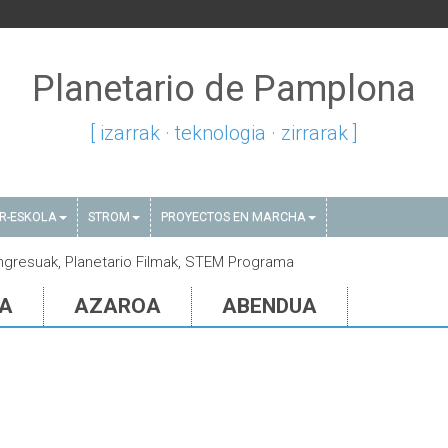
Planetario de Pamplona
[ izarrak · teknologia · zirrarak ]
AR-ESKOLA
STROM
PROYECTOS EN MARCHA
ongresuak, Planetario Filmak, STEM Programa
IA
AZAROA
ABENDUA