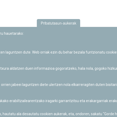
Pribatutasun-aukerak
uru hauetarako:
iten laguntzen dute. Web orriak ezin du behar bezala funtzionatu cookie
Iruñeko Planetarioaren zientzia-dibulgazio eta hezkuntza jarduerek
Fundación "la Caixa"ren sustapena dute.
 itxura aldatzen duen informazioa gogoratzeko, hala nola, gogoko hizk
ien jabeei laguntzen diete ulertzen nola elkarreragiten duten bisita
nakako erabiltzailearentzako iragarki garrantzitsu eta erakargarriak er
o, hautatu ala desautatu cookien aukerak, eta, ondoren, sakatu "Gorde 