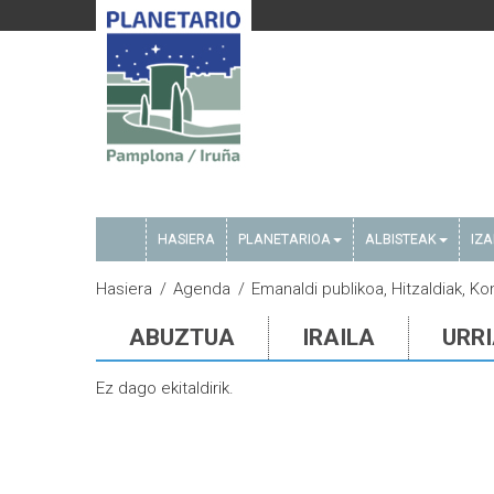
HASIERA
PLANETARIOA
ALBISTEAK
IZ
Hasiera
Agenda
Emanaldi publikoa, Hitzaldiak, K
ABUZTUA
IRAILA
URR
Ez dago ekitaldirik.