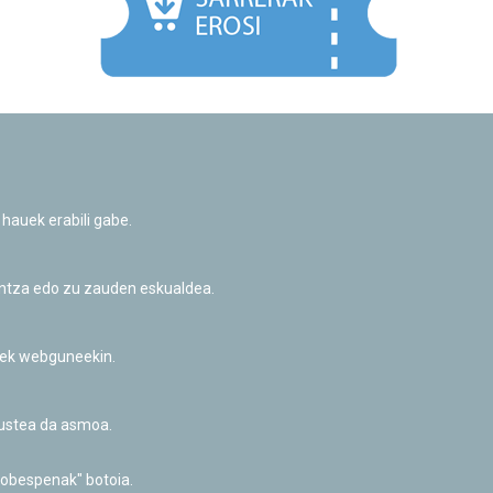
Facebook
Twitter
Youtube
Flickr
Instagr
 hauek erabili gabe.
Pribatutasun-politika eta Lege-oharra
Cookie-en politika
Informazio publikoa eskatzeko baimena
untza edo zu zauden eskualdea.
Irisgarritasuna
riek webguneekin.
akustea da asmoa.
hobespenak" botoia.