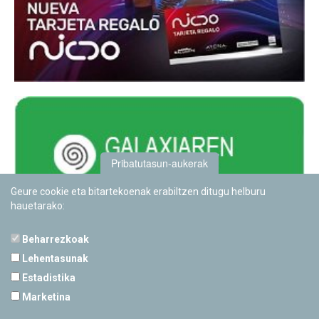
Pribatutasun-aukerak
Geure cookie eta bitartekoenak erabiltzen ditugu helburu
hauetarako:
Beharrezkoak
Lehentasunak
Estadistika
PAMPLONETARIOA
Marketina
Calle Sancho RamÃ­rez, s/n
31008 Pamplona, Navarra