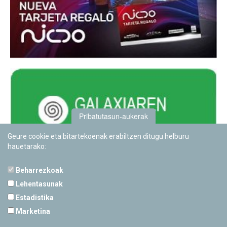
Pribatutasun-aukerak
Geure cookie eta bitartekoenak erabiltzen ditugu helburu
hauetarako:
Beharrezkoak
Lehentasunak
Estadistika
PAMPLONETARIOA
Marketina
Calle Sancho RamÃ­rez, s/n
31008 Pamplona, Navarra