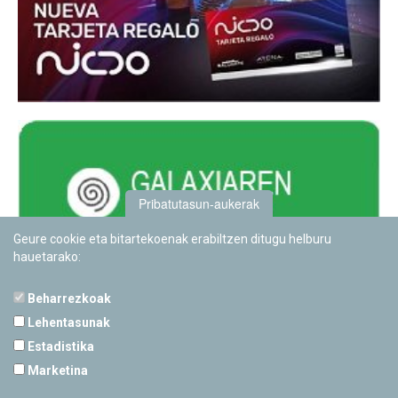
Pribatutasun-aukerak
Geure cookie eta bitartekoenak erabiltzen ditugu helburu
hauetarako:
Beharrezkoak
Lehentasunak
Estadistika
PAMPLONETARIOA
Marketina
Calle Sancho RamÃ­rez, s/n
31008 Pamplona, Navarra