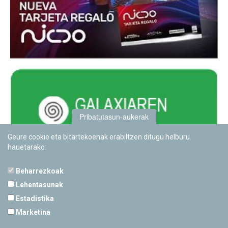
Pribatutasun-aukerak
Geure cookie eta bitartekoenak erabiltzen ditugu helburu
hauetarako:
Beharrezkoak
Lehentasunak
Estadistika
PAMPLONETARIOA
Marketina
Calle Sancho RamÃ­rez, s/n
31008 Pamplona, Navarra