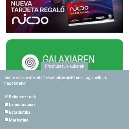
Pribatutasun-aukerak
Geure cookie eta bitartekoenak erabiltzen ditugu helburu
hauetarako:
Beharrezkoak
Lehentasunak
Estadistika
PAMPLONETARIOA
Marketina
Calle Sancho RamÃ­rez, s/n
31008 Pamplona, Navarra